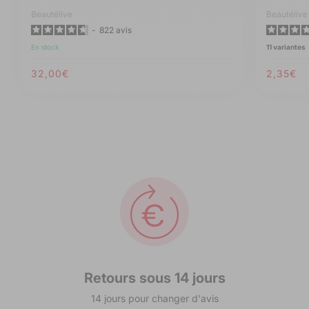
Fournisseur :
Beautélive
Fourniss
Beautélive
822
avis
En stock
11 variantes
Prix
32,00€
Prix
2,35€
habituel
habitue
Retours sous 14 jours
14 jours pour changer d'avis