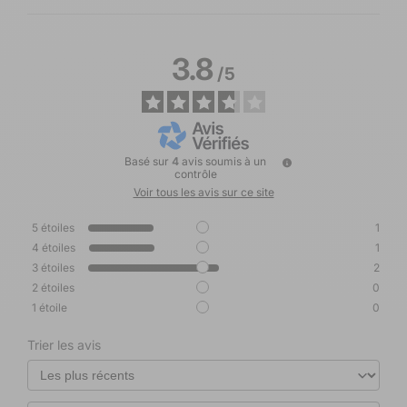
3.8
/
5
Basé sur
4
avis soumis à un
contrôle
Voir tous les avis sur ce site
5
étoiles
1
4
étoiles
1
3
étoiles
2
2
étoiles
0
1
étoile
0
Trier les avis