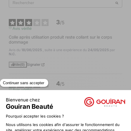
3
/
5
Avis vérifié
Colle après utilisation produit reste collant sur le corps 
dommage
Avis du
18/06/2025
, suite à une expérience du
24/05/2025
par
N.C.
Signaler
Utile
(0)
4
/
5
Avis vérifié
Parfaite
Avis du
06/11/2024
, suite à une expérience du
25/10/2024
par
S.C.
Signaler
Utile
(0)