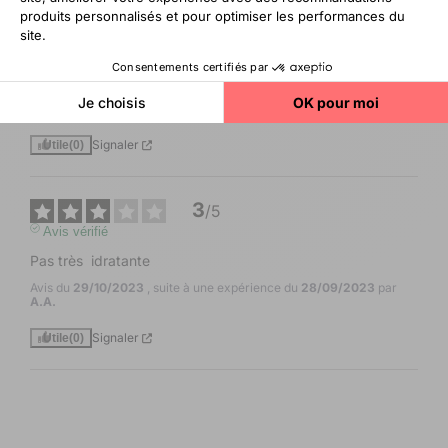
5
/
5
Avis vérifié
Je ne connaissais pas et c’est une belle découverte .
Avis du
19/06/2024
, suite à une expérience du
01/04/2024
par
A.A.
Signaler
Utile
(0)
3
/
5
Avis vérifié
Pas très  idratante
Avis du
29/10/2023
, suite à une expérience du
28/09/2023
par
A.A.
Signaler
Utile
(0)