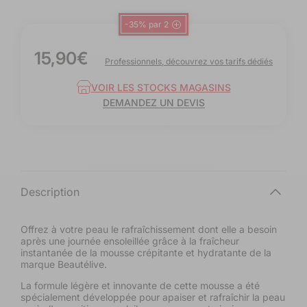
-35% par 2
15,90€
Prix
Professionnels, découvrez vos tarifs dédiés
habituel
VOIR LES STOCKS MAGASINS
DEMANDEZ UN DEVIS
B
Description
e
a
Offrez à votre peau le rafraîchissement dont elle a besoin
après une journée ensoleillée grâce à la fraîcheur
u
instantanée de la mousse crépitante et hydratante de la
marque Beautélive.
t
La formule légère et innovante de cette mousse a été
é
spécialement développée pour apaiser et rafraîchir la peau