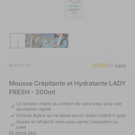
Ouvrir
le
média
1
dans
une
fenêtre
modale
avis
BEAUTÉLIVE
4
Mousse Crépitante et Hydratante LADY
FRESH
- 200ml
La texture crépite au contact de votre peau pour une
absorption rapide
Formule légère qui ne laisse aucun résidu collant ni gras
Apaise et rafraîchit votre peau après l'exposition au
soleil
En savoir plus