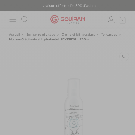
ET
Livraison offerte dès 39€ d'achat
PASSER
AU
CONTENU
Accueil
>
Soin corps et visage
>
Crème et lait hydratant
>
Tendances
>
Mousse Crépitante et Hydratante LADY FRESH
- 200ml
PASSER AUX
INFORMATIONS
PRODUITS