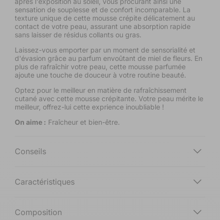
après l'exposition au soleil, vous procurant ainsi une
l
sensation de souplesse et de confort incomparable. La
texture unique de cette mousse crépite délicatement au
i
contact de votre peau, assurant une absorption rapide
v
sans laisser de résidus collants ou gras.
Laissez-vous emporter par un moment de sensorialité et
e
d'évasion grâce au parfum envoûtant de miel de fleurs. En
plus de rafraîchir votre peau, cette mousse parfumée
ajoute une touche de douceur à votre routine beauté.
Optez pour le meilleur en matière de rafraîchissement
cutané avec cette mousse crépitante. Votre peau mérite le
meilleur, offrez-lui cette exprience inoubliable !
On aime :
Fraîcheur et bien-être.
Conseils
Caractéristiques
Composition